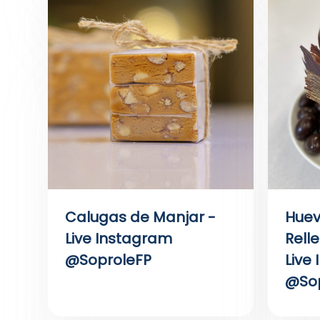
Calugas de Manjar -
Huev
Live Instagram
Rell
@SoproleFP
Live
@Sop