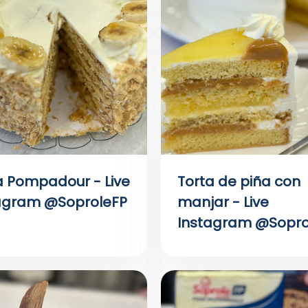
a Pompadour - Live
Torta de piña con
agram @SoproleFP
manjar - Live
Instagram @Sopro