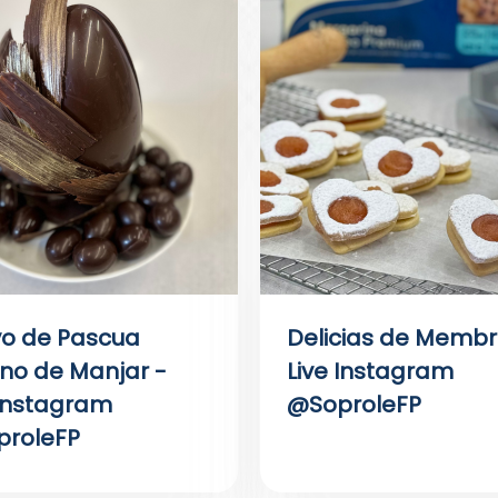
o de Pascua
Delicias de Membri
eno de Manjar -
Live Instagram
 Instagram
@SoproleFP
roleFP