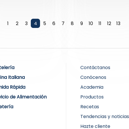
1
2
3
4
5
6
7
8
9
10
11
12
13
telería
Contáctanos
ina Italiana
Conócenos
ida Rápida
Academia
vicio de Alimentación
Productos
etería
Recetas
Tendencias y noticia
Hazte cliente