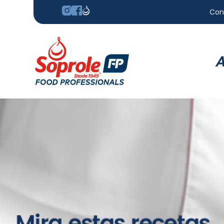
Con
A