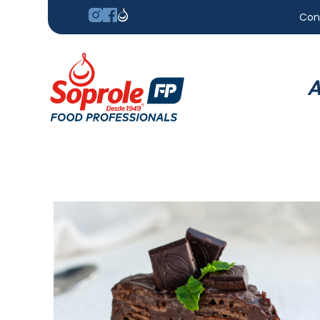
Con
A