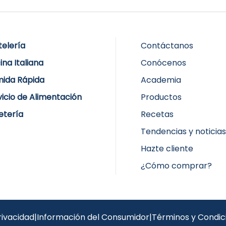
telería
Contáctanos
ina Italiana
Conócenos
ida Rápida
Academia
vicio de Alimentación
Productos
etería
Recetas
Tendencias y noticia
Hazte cliente
¿Cómo comprar?
rivacidad
|
Información del Consumidor
|
Términos y Condic