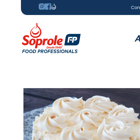
Con
A