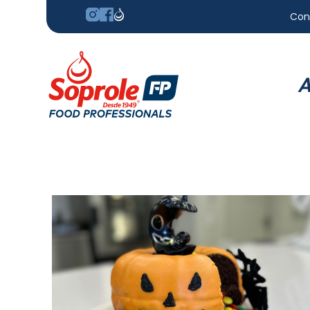
Con
A