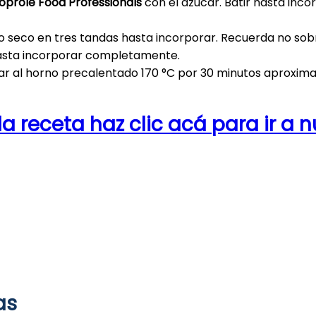
prole Food Professionals
con el azúcar. Batir hasta in
o seco en tres tandas hasta incorporar. Recuerda no sobre
 hasta incorporar completamente.
var al horno precalentado 170 °C por 30 minutos aproxi
la receta haz clic acá para ir a 
as