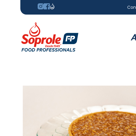
Con
A