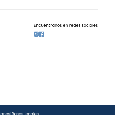
Encuéntranos en redes sociales
s
iones
|
Bases legales