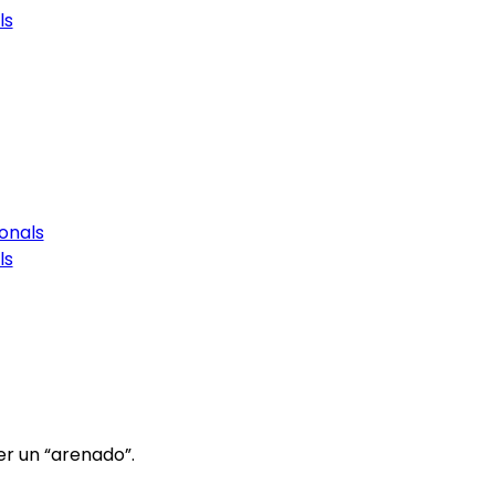
ls
onals
ls
er un “arenado”.