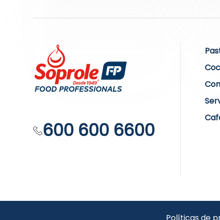
Pas
Coc
Com
Ser
Caf
600 600 6600
Políticas de p