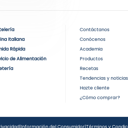
telería
Contáctanos
ina Italiana
Conócenos
ida Rápida
Academia
vicio de Alimentación
Productos
etería
Recetas
Tendencias y noticia
Hazte cliente
¿Cómo comprar?
rivacidad
|
Información del Consumidor
|
Términos y Condic