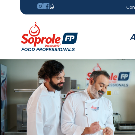
Con
A