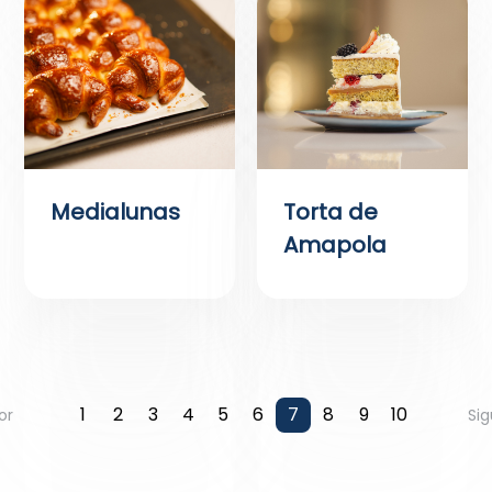
Medialunas
Torta de
Amapola
1
2
3
4
5
6
7
8
9
10
or
Sig