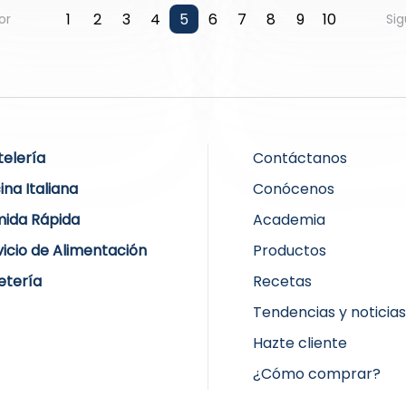
1
2
3
4
5
6
7
8
9
10
or
Sig
telería
Contáctanos
ina Italiana
Conócenos
ida Rápida
Academia
vicio de Alimentación
Productos
etería
Recetas
Tendencias y noticia
Hazte cliente
¿Cómo comprar?