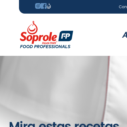
Con
A