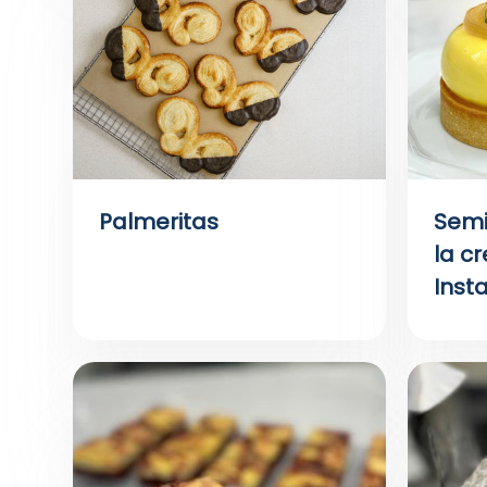
Palmeritas
Semi
la c
Inst