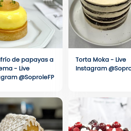
frío de papayas a
Torta Moka - Live
rema - Live
Instagram @Sopro
agram @SoproleFP